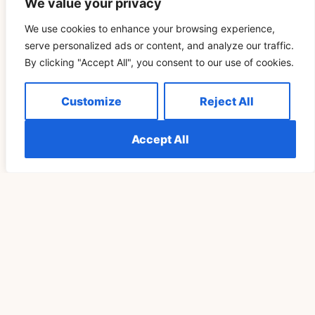
We value your privacy
conexión.
We use cookies to enhance your browsing experience,
Abrazar las sincronicidades requiere apertura, paciencia y
serve personalized ads or content, and analyze our traffic.
voluntad de escuchar los sutiles mensajes del alma. Cuando
las llamas gemelas honran estas señales e integran sus
By clicking "Accept All", you consent to our use of cookies.
lecciones, se acercan al amor transformador y a la unidad
que definen su vínculo único. En última instancia, las
Customize
Reject All
sincronicidades no son sólo acontecimientos externos, sino
reflejos de la profunda danza espiritual entre dos almas
reflejadas.
Accept All
Related Blog
ESPIRITUALIDAD