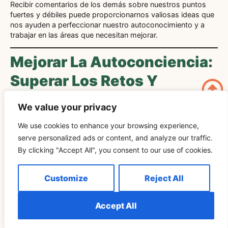
Recibir comentarios de los demás sobre nuestros puntos
fuertes y débiles puede proporcionarnos valiosas ideas que
nos ayuden a perfeccionar nuestro autoconocimiento y a
trabajar en las áreas que necesitan mejorar.
Mejorar La Autoconciencia:
Superar Los Retos Y
Abrazar El Crecimiento
We value your privacy
Navegar Por Las Debilidades Y
We use cookies to enhance your browsing experience,
serve personalized ads or content, and analyze our traffic.
Convertirlas En Fortalezas
By clicking "Accept All", you consent to our use of cookies.
Mediante El Autoconocimiento
Customize
Reject All
Reconocer nuestras debilidades y aprovechar la
autoconciencia para abordarlas puede conducir al
crecimiento y la transformación personales. Aceptar las
Accept All
vulnerabilidades fomenta la resiliencia y la adaptabilidad.