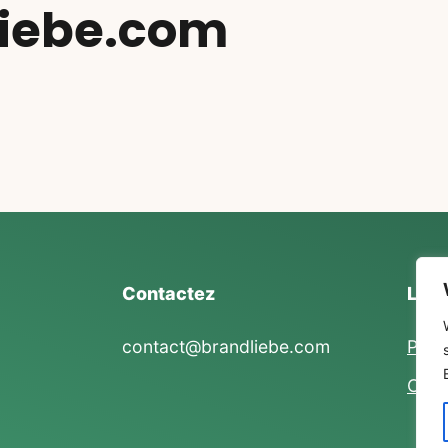
iebe.com
Contactez
Lien
contact@brandliebe.com
Polit
Condi