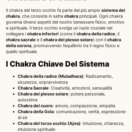
Il chakra del terzo occhio fa parte del più ampio
sistema dei
chakra
, che consiste in sette
chakra
principali. Ogni chakra
governa diversi aspetti del nostro benessere fisico, emotivo
e spirituale. Il terzo occhio svolge un ruolo cruciale nel
collegare i
chakra inferiori
(come il
chakra della radice
, il
chakra sacrale
e il
chakra del plesso solare
) con il
chakra
della corona
, promuovendo l’equilibrio tra il regno fisico e
quello spirituale.
I Chakra Chiave Del Sistema
Chakra della radice (Muladhara)
: Radicamento,
sicurezza, sopravvivenza
Chakra Sacrale
: Creatività, emozioni, sensualità
Chakra del plesso solare
: potere personale,
autostima
Chakra del cuore
: amore, compassione, empatia
Chakra della Gola
: comunicazione, verità, espressione
di sé
Chakra del terzo occhio (Ajna)
: Intuizione, chiarezza,
intuizione spirituale