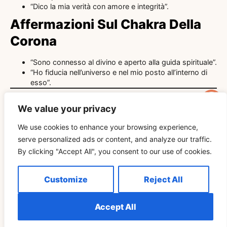
“Dico la mia verità con amore e integrità”.
Affermazioni Sul Chakra Della
Corona
“Sono connesso al divino e aperto alla guida spirituale”.
“Ho fiducia nell’universo e nel mio posto all’interno di
esso”.
Pensieri Finali: Integrare Le
We value your privacy
Affermazioni Sul Chakra Del
We use cookies to enhance your browsing experience,
Terzo Occhio Nella Tua
serve personalized ads or content, and analyze our traffic.
By clicking "Accept All", you consent to our use of cookies.
Routine Quotidiana
Customize
Reject All
La pratica delle
affermazioni
sui
chakra
è un potente
strumento per promuovere la guarigione, l’equilibrio e la
consapevolezza spirituale. Sia che tu voglia rafforzare la tua
Accept All
connessione con l’
intuizione
o favorire la
chiarezza
mentale
, le
affermazioni sul chakra del terzo occhio