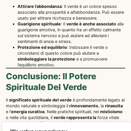
Attirare l’abbondanza
: Il verde è un colore spesso
associato alla prosperità e all’abbondanza. Può essere
usato per attirare ricchezza e benessere.
Guarigione spirituale
: Il
verde è anche associato
alla
guarigione emotiva, in quanto ha un effetto calmante
sul sistema nervoso e può aiutare ad alleviare i
sentimenti di ansia e stress.
Protezione ed equilibrio
: Indossare il verde o
circondarsi di questo colore può aiutare a
simboleggiare la protezione
e a promuovere
l’equilibrio emotivo.
Conclusione: Il Potere
Spirituale Del Verde
Il
significato spirituale del verde
è profondamente legato al
mondo naturale e simboleggia il
rinnovamento
, la
rinascita
e l’
energia curativa
. Nelle pratiche spirituali, nel
misticismo
o nella vita quotidiana, il
verde rappresenta la
forza vitale
che ci sostiene, offrendo equilibrio, armonia e guarigione
emotiva.