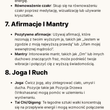
energię.
Równoważenie czakr
: Skup się na równoważeniu
czakr poprzez medytację, wizualizację lub używanie
kryształów.
7. Afirmacje I Mantry
Pozytywne afirmacje
: Używaj afirmacji, które
rezonują z twoim wyższym ja, takich jak „Jestem w
zgodzie z moją najwyższą prawdą” lub „Ufam mojej
wewnętrznej mądrości”.
Mantry
: Intonowanie mantr, takich jak „Om” lub innych
duchowo znaczących fraz, może podnieść twoje
wibracje i połączyć cię z wyższą świadomością.
8. Joga I Ruch
Joga
: Ćwicz jogę, aby zintegrować ciało, umysł i
ducha. Pozycje takie jak Pozycja Drzewa
(Vrikshasana) mogą pomóc w uziemieniu i
wyrównaniu.
Tai Chi/Qigong
: Te łagodne sztuki walki koncentrują
się na przepływie energii i mogą wzmocnić połączenie