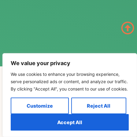
We value your privacy
Spiritual Awakening
We use cookies to enhance your browsing experience,
serve personalized ads or content, and analyze our traffic.
Embark on a path of self-discovery with our articles and
By clicking "Accept All", you consent to our use of cookies.
guides on recognizing and navigating spiritual awakenings.
Find inspiration and guidance to embrace the profound
shifts in consciousness that accompany these
Customize
Reject All
transformative experiences.
Accept All