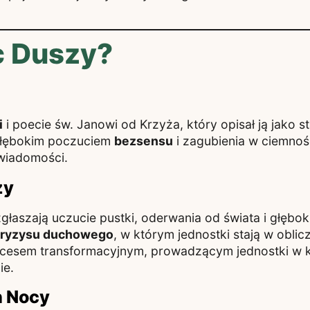
c Duszy?
i
i poecie św. Janowi od Krzyża, który opisał ją jako
 głębokim poczuciem
bezsensu
i zagubienia w ciemnoś
wiadomości.
zy
głaszają uczucie pustki, oderwania od świata i głębo
kryzysu duchowego
, w którym jednostki stają w obli
ocesem transformacyjnym, prowadzącym jednostki w 
ie.
h Nocy