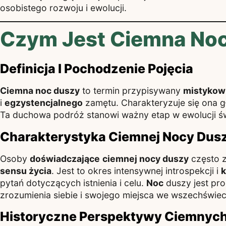
osobistego rozwoju i ewolucji.
Czym Jest Ciemna No
Definicja I Pochodzenie Pojęcia
Ciemna noc duszy
to termin przypisywany
mistykow
i
egzystencjalnego
zamętu. Charakteryzuje się ona
Ta duchowa podróż stanowi ważny etap w ewolucji ś
Charakterystyka Ciemnej Nocy Dus
Osoby
doświadczające
ciemnej nocy duszy
często z
sensu życia
. Jest to okres intensywnej introspekcji i
pytań dotyczących istnienia i celu.
Noc
duszy jest pr
zrozumienia siebie i swojego miejsca we wszechświec
Historyczne Perspektywy Ciemnyc