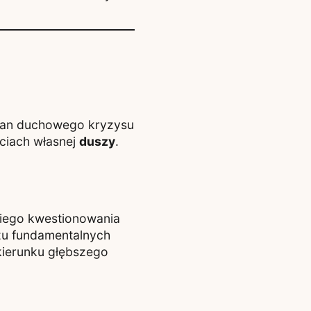
 stan duchowego kryzysu
ciach własnej
duszy
.
kiego kwestionowania
czu fundamentalnych
kierunku głębszego