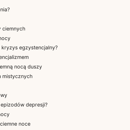
nia?
y ciemnych
nocy
kryzys egzystencjalny?
encjalizmem
iemną nocą duszy
h mistycznych
awy
 epizodów depresji?
nocy
 ciemne noce