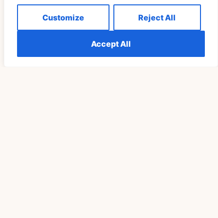
Customize
Reject All
Accept All
Wyjaśnienie Duchowego Znaczenia 999 Dla
Bliźniaczych Płomieni
READ MORE »
DUCHOWOŚĆ