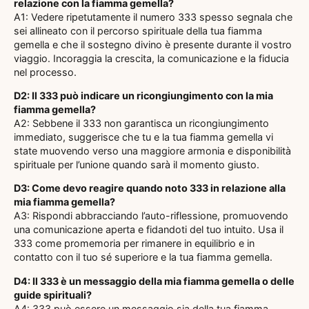
relazione con la fiamma gemella?
A1: Vedere ripetutamente il numero 333 spesso segnala che
sei allineato con il percorso spirituale della tua fiamma
gemella e che il sostegno divino è presente durante il vostro
viaggio. Incoraggia la crescita, la comunicazione e la fiducia
nel processo.
D2: Il 333 può indicare un ricongiungimento con la mia
fiamma gemella?
A2: Sebbene il 333 non garantisca un ricongiungimento
immediato, suggerisce che tu e la tua fiamma gemella vi
state muovendo verso una maggiore armonia e disponibilità
spirituale per l’unione quando sarà il momento giusto.
D3: Come devo reagire quando noto 333 in relazione alla
mia fiamma gemella?
A3: Rispondi abbracciando l’auto-riflessione, promuovendo
una comunicazione aperta e fidandoti del tuo intuito. Usa il
333 come promemoria per rimanere in equilibrio e in
contatto con il tuo sé superiore e la tua fiamma gemella.
D4: Il 333 è un messaggio della mia fiamma gemella o delle
guide spirituali?
A4: 333 può essere un messaggio sia della tua fiamma